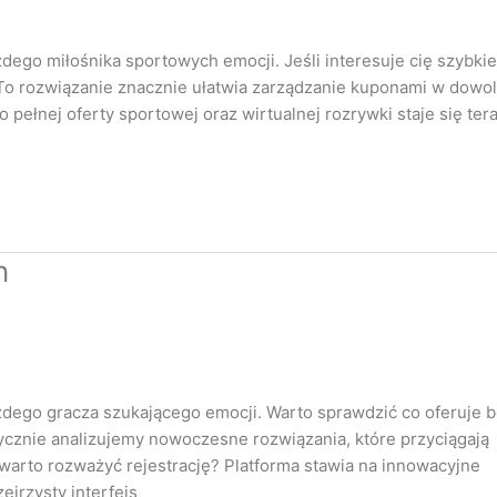
go miłośnika sportowych emocji. Jeśli interesuje cię szybkie
e. To rozwiązanie znacznie ułatwia zarządzanie kuponami w dow
ełnej oferty sportowej oraz wirtualnej rozrywki staje się ter
n
ego gracza szukającego emocji. Warto sprawdzić co oferuje b
tycznie analizujemy nowoczesne rozwiązania, które przyciągają
arto rozważyć rejestrację? Platforma stawia na innowacyjne
ejrzysty interfejs