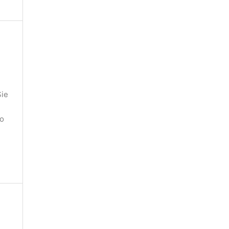
Sie
so