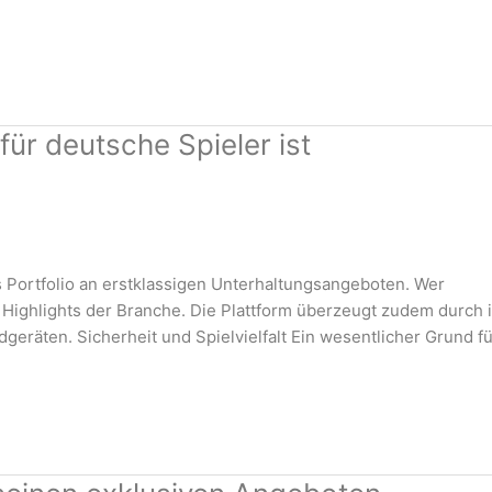
ür deutsche Spieler ist
s Portfolio an erstklassigen Unterhaltungsangeboten. Wer
n Highlights der Branche. Die Plattform überzeugt zudem durch 
dgeräten. Sicherheit und Spielvielfalt Ein wesentlicher Grund f