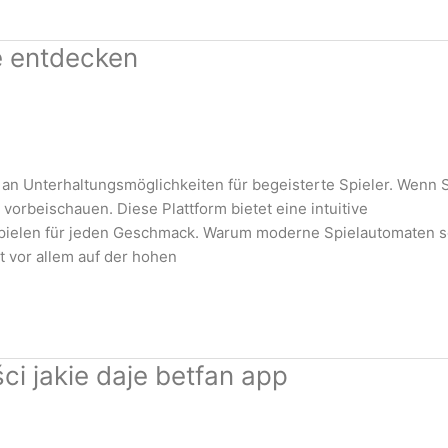
e entdecken
 an Unterhaltungsmöglichkeiten für begeisterte Spieler. Wenn 
orbeischauen. Diese Plattform bietet eine intuitive
pielen für jeden Geschmack. Warum moderne Spielautomaten 
t vor allem auf der hohen
ci jakie daje betfan app