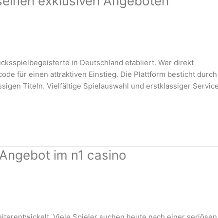
seinen exklusiven Angeboten
cksspielbegeisterte in Deutschland etabliert. Wer direkt
de für einen attraktiven Einstieg. Die Plattform besticht durch
sigen Titeln. Vielfältige Spielauswahl und erstklassiger Servic
Angebot im n1 casino
eiterentwickelt. Viele Spieler suchen heute nach einer seriösen