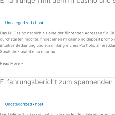
Erfahrungen mit dem n1 casino und 
mit
dem
n1
Uncategorized
/
host
casino
und
Das N1 Casino hat sich als eine der führenden Adressen für Glü
seinen
durchstarten möchte, findet einen n1 casino no deposit promo co
exklusiven
intuitive Bedienung und ein umfangreiches Portfolio an erstklas
Angeboten
Spielothek bietet eine enorme
Read More »
Erfahrungsbericht
Erfahrungsbericht zum spannenden 
zum
spannenden
Angebot
Uncategorized
/
host
im
n1
Das Online-Glücksspiel hat sich in den letzten Jahren rasant w