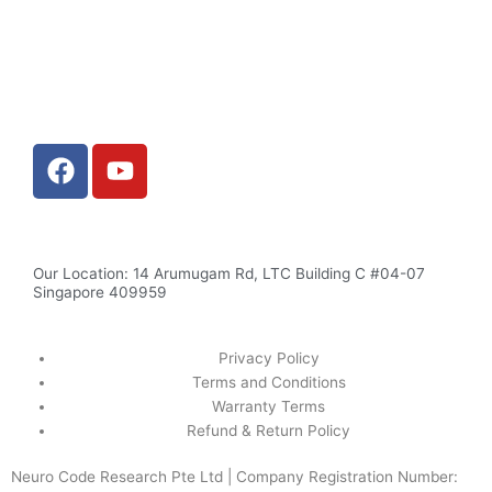
F
Y
a
o
c
u
e
t
b
u
Our Location: 14 Arumugam Rd, LTC Building C #04-07
o
b
Singapore 409959
o
e
k
Privacy Policy
Terms and Conditions
Warranty Terms
Refund & Return Policy
Neuro Code Research Pte Ltd | Company Registration Number: