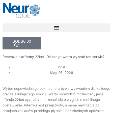
Skip
to
content
Cart
SGD$
0.00
0
Recenzja platformy 22bet: Dlaczego warto wybrać ten serwis?
host
May 26, 2026
Wybór odpowiedniego bukmachera bywa wyzwaniem dla każdego
gracza szukającego emocji. Warto sprawdzić możliwości, jakie
oferuje
22bet app
, aby przekonać się o wygodzie mobilnego
obstawiania. Interfejs jest przejrzysty, a sama nawigacja po
sekcjach zakładów przebiega płynnie i bez zbędnych opóźnień.