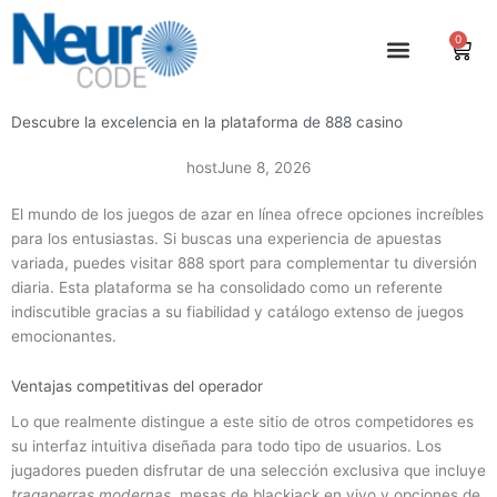
Skip
to
0
Cart
content
Descubre la excelencia en la plataforma de 888 casino
host
June 8, 2026
El mundo de los juegos de azar en línea ofrece opciones increíbles
para los entusiastas. Si buscas una experiencia de apuestas
variada, puedes visitar
888 sport
para complementar tu diversión
diaria. Esta plataforma se ha consolidado como un referente
indiscutible gracias a su fiabilidad y catálogo extenso de juegos
emocionantes.
Ventajas competitivas del operador
Lo que realmente distingue a este sitio de otros competidores es
su interfaz intuitiva diseñada para todo tipo de usuarios. Los
jugadores pueden disfrutar de una selección exclusiva que incluye
tragaperras modernas
, mesas de blackjack en vivo y opciones de