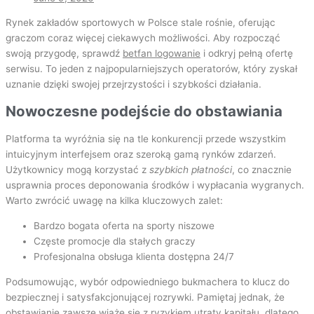
Rynek zakładów sportowych w Polsce stale rośnie, oferując
graczom coraz więcej ciekawych możliwości. Aby rozpocząć
swoją przygodę, sprawdź
betfan logowanie
i odkryj pełną ofertę
serwisu. To jeden z najpopularniejszych operatorów, który zyskał
uznanie dzięki swojej przejrzystości i szybkości działania.
Nowoczesne podejście do obstawiania
Platforma ta wyróżnia się na tle konkurencji przede wszystkim
intuicyjnym interfejsem oraz szeroką gamą rynków zdarzeń.
Użytkownicy mogą korzystać z
szybkich płatności
, co znacznie
usprawnia proces deponowania środków i wypłacania wygranych.
Warto zwrócić uwagę na kilka kluczowych zalet:
Bardzo bogata oferta na sporty niszowe
Częste promocje dla stałych graczy
Profesjonalna obsługa klienta dostępna 24/7
Podsumowując, wybór odpowiedniego bukmachera to klucz do
bezpiecznej i satysfakcjonującej rozrywki. Pamiętaj jednak, że
obstawianie zawsze wiąże się z ryzykiem utraty kapitału, dlatego