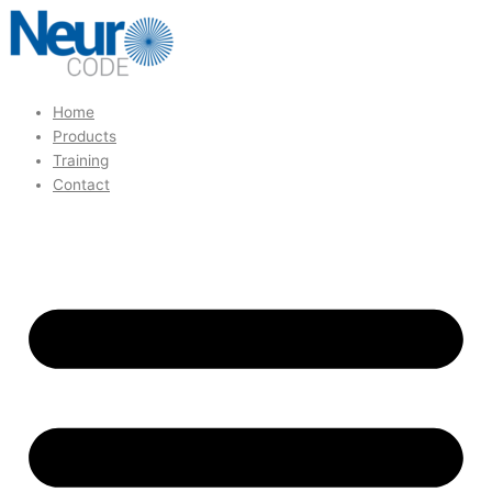
Skip
to
content
Home
Products
Training
Contact