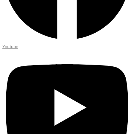
Youtube