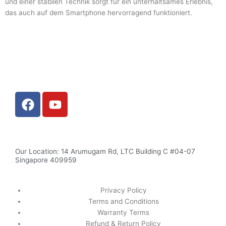
und einer stabilen Technik sorgt für ein unterhaltsames Erlebnis,
das auch auf dem Smartphone hervorragend funktioniert.
F
Y
a
o
c
u
e
t
b
u
Our Location: 14 Arumugam Rd, LTC Building C #04-07
o
b
Singapore 409959
o
e
k
Privacy Policy
Terms and Conditions
Warranty Terms
Refund & Return Policy