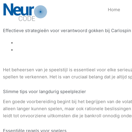
Skip
Home
to
content
Effectieve strategieën voor verantwoord gokken bij Carlospin
Het beheersen van je speelstijl is essentieel voor elke serie
spellen te verkennen. Het is van cruciaal belang dat je altij
Slimme tips voor langdurig speelplezier
Een goede voorbereiding begint bij het begrijpen van de volatil
alleen langer kunnen spelen, maar ook rationele beslissingen
leidt tot onvoorziene uitkomsten die je bankroll onnodig onde
Essentiële regels voor spelers