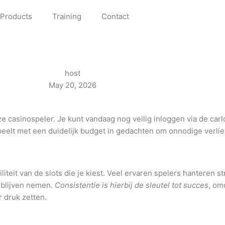
Products
Training
Contact
host
May 20, 2026
uze casinospeler. Je kunt vandaag nog veilig inloggen via de
carl
d speelt met een duidelijk budget in gedachten om onnodige verl
iteit van de slots die je kiest. Veel ervaren spelers hanteren st
 blijven nemen.
Consistentie is hierbij de sleutel tot succes
, om
r druk zetten.