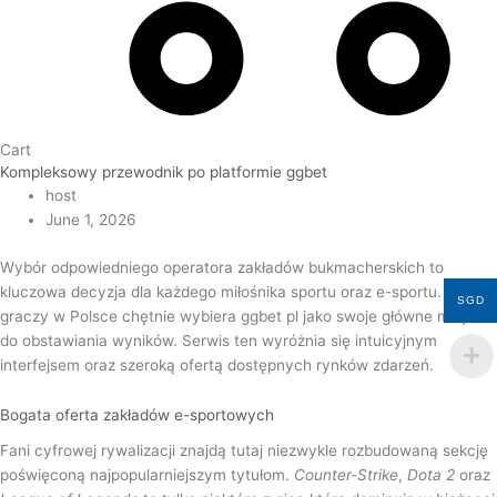
Cart
Kompleksowy przewodnik po platformie ggbet
host
June 1, 2026
Wybór odpowiedniego operatora zakładów bukmacherskich to
kluczowa decyzja dla każdego miłośnika sportu oraz e-sportu. Wielu
SGD
graczy w Polsce chętnie wybiera
ggbet pl
jako swoje główne miejsce
do obstawiania wyników. Serwis ten wyróżnia się intuicyjnym
interfejsem oraz szeroką ofertą dostępnych rynków zdarzeń.
Bogata oferta zakładów e-sportowych
Fani cyfrowej rywalizacji znajdą tutaj niezwykle rozbudowaną sekcję
poświęconą najpopularniejszym tytułom.
Counter-Strike
,
Dota 2
oraz