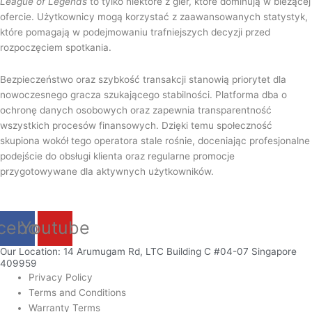
League of Legends
to tylko niektóre z gier, które dominują w bieżącej
ofercie. Użytkownicy mogą korzystać z zaawansowanych statystyk,
które pomagają w podejmowaniu trafniejszych decyzji przed
rozpoczęciem spotkania.
Bezpieczeństwo oraz szybkość transakcji stanowią priorytet dla
nowoczesnego gracza szukającego stabilności. Platforma dba o
ochronę danych osobowych oraz zapewnia transparentność
wszystkich procesów finansowych. Dzięki temu społeczność
skupiona wokół tego operatora stale rośnie, doceniając profesjonalne
podejście do obsługi klienta oraz regularne promocje
przygotowywane dla aktywnych użytkowników.
cebook
Youtube
Our Location: 14 Arumugam Rd, LTC Building C #04-07 Singapore
409959
Privacy Policy
Terms and Conditions
Warranty Terms