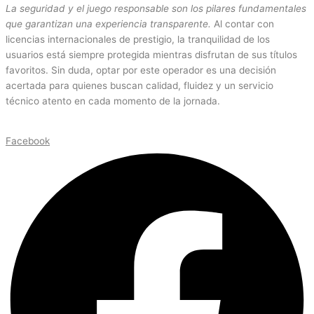
La seguridad y el juego responsable son los pilares fundamentales
que garantizan una experiencia transparente.
Al contar con
licencias internacionales de prestigio, la tranquilidad de los
usuarios está siempre protegida mientras disfrutan de sus títulos
favoritos. Sin duda, optar por este operador es una decisión
acertada para quienes buscan calidad, fluidez y un servicio
técnico atento en cada momento de la jornada.
Facebook