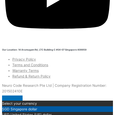
Our Location: 14 Arumugam Rd, LTC Building C #04-07 Singapore 409959
Privacy Policy
Terms and Conditions
Warranty Terms
Refund & Return Policy
Neuro Code Research Pte Ltd | Company Registration Number:
201502410E
Select your currency
SGD
Singapore dollar
USD
United States (US) dollar