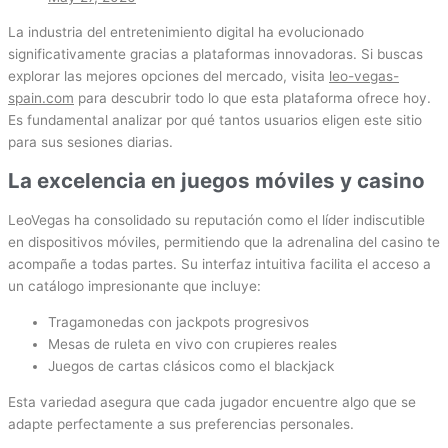
La industria del entretenimiento digital ha evolucionado
significativamente gracias a plataformas innovadoras. Si buscas
explorar las mejores opciones del mercado, visita
leo-vegas-
spain.com
para descubrir todo lo que esta plataforma ofrece hoy.
Es fundamental analizar por qué tantos usuarios eligen este sitio
para sus sesiones diarias.
La excelencia en juegos móviles y casino
LeoVegas ha consolidado su reputación como el líder indiscutible
en dispositivos móviles, permitiendo que la adrenalina del casino te
acompañe a todas partes. Su interfaz intuitiva facilita el acceso a
un catálogo impresionante que incluye:
Tragamonedas con jackpots progresivos
Mesas de ruleta en vivo con crupieres reales
Juegos de cartas clásicos como el blackjack
Esta variedad asegura que cada jugador encuentre algo que se
adapte perfectamente a sus preferencias personales.