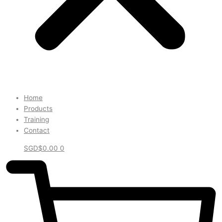
Home
Products
Training
Contact
SGD$
0.00
0