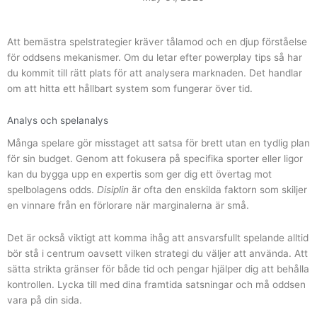
Att bemästra spelstrategier kräver tålamod och en djup förståelse
för oddsens mekanismer. Om du letar efter
powerplay tips
så har
du kommit till rätt plats för att analysera marknaden. Det handlar
om att hitta ett hållbart system som fungerar över tid.
Analys och spelanalys
Många spelare gör misstaget att satsa för brett utan en tydlig plan
för sin budget. Genom att fokusera på specifika sporter eller ligor
kan du bygga upp en expertis som ger dig ett övertag mot
spelbolagens odds.
Disiplin
är ofta den enskilda faktorn som skiljer
en vinnare från en förlorare när marginalerna är små.
Det är också viktigt att komma ihåg att ansvarsfullt spelande alltid
bör stå i centrum oavsett vilken strategi du väljer att använda. Att
sätta strikta gränser för både tid och pengar hjälper dig att behålla
kontrollen. Lycka till med dina framtida satsningar och må oddsen
vara på din sida.