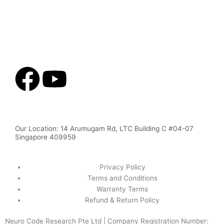
F
Y
a
o
c
u
Our Location: 14 Arumugam Rd, LTC Building C #04-07
Singapore 409959
e
t
Privacy Policy
b
u
Terms and Conditions
Warranty Terms
o
b
Refund & Return Policy
Neuro Code Research Pte Ltd | Company Registration Number: