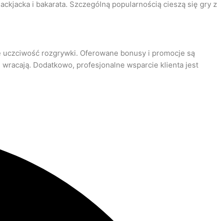
ckjacka i bakarata. Szczególną popularnością cieszą się gry z
je uczciwość rozgrywki. Oferowane bonusy i promocje są
ie wracają. Dodatkowo, profesjonalne wsparcie klienta jest