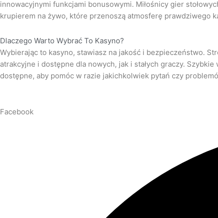
innowacyjnymi funkcjami bonusowymi. Miłośnicy gier stołowych r
krupierem na żywo, które przenoszą atmosferę prawdziwego k
Dlaczego Warto Wybrać To Kasyno?
Wybierając to kasyno, stawiasz na jakość i bezpieczeństwo. St
atrakcyjne i dostępne dla nowych, jak i stałych graczy. Szybkie 
dostępne, aby pomóc w razie jakichkolwiek pytań czy problem
Facebook