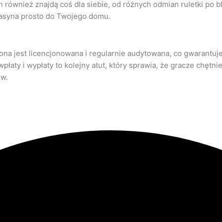
ównież znajdą coś dla siebie, od różnych odmian ruletki po bla
asyna prosto do Twojego domu.
rona jest licencjonowana i regularnie audytowana, co gwarantu
wpłaty i wypłaty to kolejny atut, który sprawia, że gracze chętn
ów.