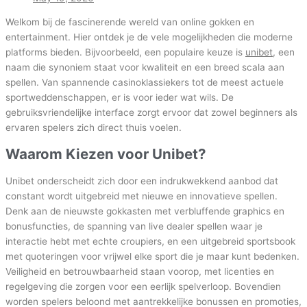
Welkom bij de fascinerende wereld van online gokken en
entertainment. Hier ontdek je de vele mogelijkheden die moderne
platforms bieden. Bijvoorbeeld, een populaire keuze is
unibet
, een
naam die synoniem staat voor kwaliteit en een breed scala aan
spellen. Van spannende casinoklassiekers tot de meest actuele
sportweddenschappen, er is voor ieder wat wils. De
gebruiksvriendelijke interface zorgt ervoor dat zowel beginners als
ervaren spelers zich direct thuis voelen.
Waarom Kiezen voor Unibet?
Unibet onderscheidt zich door een indrukwekkend aanbod dat
constant wordt uitgebreid met nieuwe en innovatieve spellen.
Denk aan de nieuwste gokkasten met verbluffende graphics en
bonusfuncties, de spanning van live dealer spellen waar je
interactie hebt met echte croupiers, en een uitgebreid sportsbook
met quoteringen voor vrijwel elke sport die je maar kunt bedenken.
Veiligheid en betrouwbaarheid staan voorop, met licenties en
regelgeving die zorgen voor een eerlijk spelverloop. Bovendien
worden spelers beloond met aantrekkelijke bonussen en promoties,