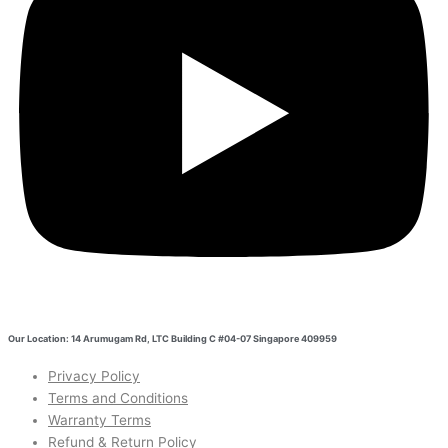
Our Location: 14 Arumugam Rd, LTC Building C #04-07 Singapore 409959
Privacy Policy
Terms and Conditions
Warranty Terms
Refund & Return Policy