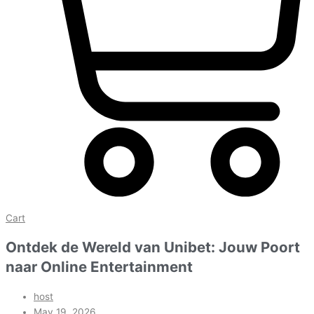
Cart
Ontdek de Wereld van Unibet: Jouw Poort
naar Online Entertainment
host
May 19, 2026