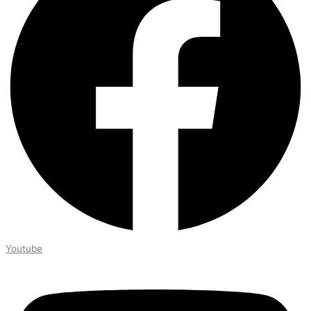
Youtube