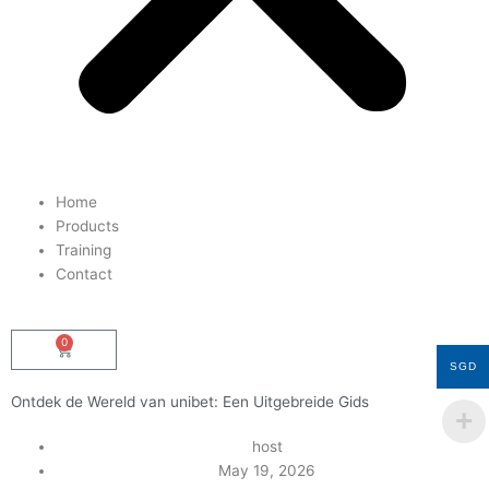
Home
Products
Training
Contact
0
Cart
SGD
Ontdek de Wereld van unibet: Een Uitgebreide Gids
host
May 19, 2026