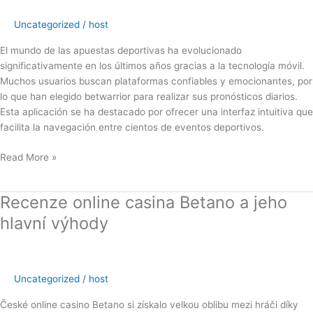
juego
en
Uncategorized
/
host
Betwarrior
El mundo de las apuestas deportivas ha evolucionado
significativamente en los últimos años gracias a la tecnología móvil.
Muchos usuarios buscan plataformas confiables y emocionantes, por
lo que han elegido betwarrior para realizar sus pronósticos diarios.
Esta aplicación se ha destacado por ofrecer una interfaz intuitiva que
facilita la navegación entre cientos de eventos deportivos.
Read More »
Recenze online casina Betano a jeho
Recenze
online
hlavní výhody
casina
Betano
a
jeho
Uncategorized
/
host
hlavní
České online casino Betano si získalo velkou oblibu mezi hráči díky
výhody