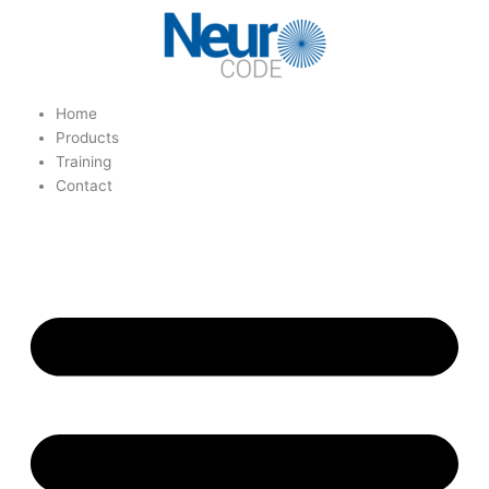
Skip
to
content
Home
Products
Training
Contact