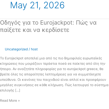
May 21, 2026
Οδηγός για το Eurojackpot: Πώς να
Οδηγός
για
παίξετε και να κερδίσετε
το
Eurojackpot:
Πώς
να
Uncategorized
/
host
παίξετε
Το Eurojackpot αποτελεί μια από τις πιο δημοφιλείς ευρωπαϊκές
και
κληρώσεις που μοιράζουν τεράστια ποσά σε παίκτες από όλη την
να
ήπειρο. Αν αναζητάτε πληροφορίες για το eurojackpot greece, θα
κερδίσετε
βρείτε όλες τις απαραίτητες λεπτομέρειες για να συμμετάσχετε
υπεύθυνα. Οι κανόνες του παιχνιδιού είναι απλοί και προσφέρουν
μεγάλες συγκινήσεις σε κάθε κλήρωση. Πώς λειτουργεί το σύστημα
επιλογής […]
Read More »