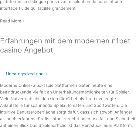
plateforme se distingue par sa vaste selection de cotes et une
interface fluide qui facilite grandement
Read More »
Erfahrungen mit dem modernen n1bet
Erfahrungen
mit
casino Angebot
dem
modernen
n1bet
casino
Uncategorized
/
host
Angebot
Moderne Online-Glücksspielplattformen bieten heute eine
beeindruckende Vielfalt an Unterhaltungsmöglichkeiten für Spieler.
Viele Nutzer entscheiden sich für n1 bet als ihre bevorzugte
Anlaufstelle für spannende Spielautomaten und Sportwetten. Die
intuitive Benutzeroberfläche sorgt dafür, dass sich sowohl Anfänger
als auch erfahrene Profis sofort zurechtfinden. Vielfalt und Sicherheit
auf einen Blick Das Spieleportfolio ist das Herzstück jeder Plattform,