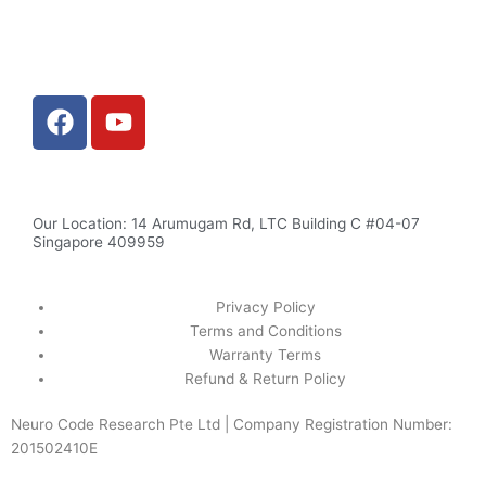
F
Y
a
o
c
u
e
t
b
u
Our Location: 14 Arumugam Rd, LTC Building C #04-07
o
b
Singapore 409959
o
e
k
Privacy Policy
Terms and Conditions
Warranty Terms
Refund & Return Policy
Neuro Code Research Pte Ltd | Company Registration Number:
201502410E