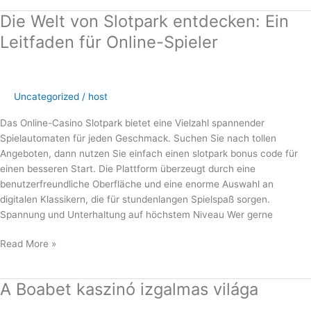
Die Welt von Slotpark entdecken: Ein
Die
Welt
Leitfaden für Online-Spieler
von
Slotpark
entdecken:
Ein
Uncategorized
/
host
Leitfaden
Das Online-Casino Slotpark bietet eine Vielzahl spannender
für
Spielautomaten für jeden Geschmack. Suchen Sie nach tollen
Online-
Angeboten, dann nutzen Sie einfach einen slotpark bonus code für
Spieler
einen besseren Start. Die Plattform überzeugt durch eine
benutzerfreundliche Oberfläche und eine enorme Auswahl an
digitalen Klassikern, die für stundenlangen Spielspaß sorgen.
Spannung und Unterhaltung auf höchstem Niveau Wer gerne
Read More »
A Boabet kaszinó izgalmas világa
A
Boabet