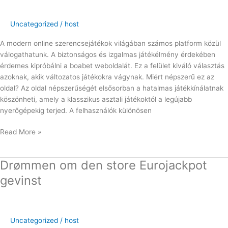
kaszinó
izgalmas
Uncategorized
/
host
világa
A modern online szerencsejátékok világában számos platform közül
válogathatunk. A biztonságos és izgalmas játékélmény érdekében
érdemes kipróbálni a boabet weboldalát. Ez a felület kiváló választás
azoknak, akik változatos játékokra vágynak. Miért népszerű ez az
oldal? Az oldal népszerűségét elsősorban a hatalmas játékkínálatnak
köszönheti, amely a klasszikus asztali játékoktól a legújabb
nyerőgépekig terjed. A felhasználók különösen
Read More »
Drømmen om den store Eurojackpot
Drømmen
om
gevinst
den
store
Eurojackpot
gevinst
Uncategorized
/
host