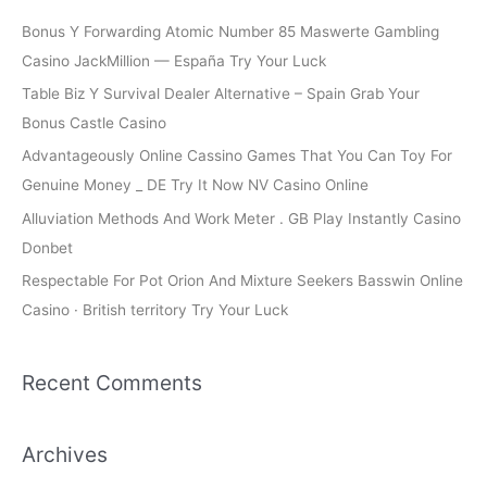
c
Bonus Y Forwarding Atomic Number 85 Maswerte Gambling
h
Casino JackMillion — España Try Your Luck
f
Table Biz Y Survival Dealer Alternative – Spain Grab Your
o
Bonus Castle Casino
r
Advantageously Online Cassino Games That You Can Toy For
:
Genuine Money _ DE Try It Now NV Casino Online
Alluviation Methods And Work Meter . GB Play Instantly Casino
Donbet
Respectable For Pot Orion And Mixture Seekers Basswin Online
Casino · British territory Try Your Luck
Recent Comments
Archives