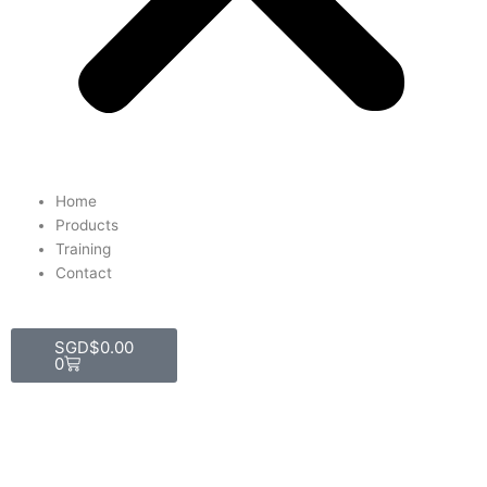
Home
Products
Training
Contact
Cart
SGD$
0.00
0