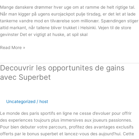
Mange danskere drømmer hver uge om at ramme de helt rigtige tal.
Når man kigger på ugens eurojackpot pulje tirsdag, er det let at lade
tankerne vandre mod en tilværelse som millionær. Spændingen stiger
altid markant, når tallene bliver trukket i Helsinki. Vejen til de store
gevinster Det er vigtigt at huske, at spil skal
Read More »
Decouvrir les opportunites de gains
Decouvrir
les
avec Superbet
opportunites
de
gains
avec
Uncategorized
/
host
Superbet
Le monde des paris sportifs en ligne ne cesse d’evoluer pour offrir
des experiences toujours plus immersives aux joueurs passionnes.
Pour bien debuter votre parcours, profitez des avantages exclusifs
offerts par le bonus superbet et lancez-vous des aujourd’hui. Cette