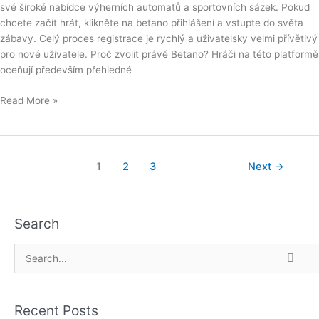
své široké nabídce výherních automatů a sportovních sázek. Pokud
chcete začít hrát, klikněte na betano přihlášení a vstupte do světa
zábavy. Celý proces registrace je rychlý a uživatelsky velmi přívětivý
pro nové uživatele. Proč zvolit právě Betano? Hráči na této platformě
oceňují především přehledné
Read More »
1
2
3
Next
→
Search
S
e
a
Recent Posts
r