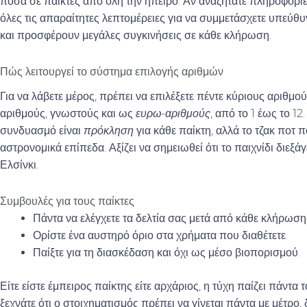
ποσά σε παίκτες από όλη την ήπειρο. Αν αναζητάτε πληροφορίε
όλες τις απαραίτητες λεπτομέρειες για να συμμετάσχετε υπεύθυν
και προσφέρουν μεγάλες συγκινήσεις σε κάθε κλήρωση.
Πώς λειτουργεί το σύστημα επιλογής αριθμών
Για να λάβετε μέρος, πρέπει να επιλέξετε πέντε κύριους αριθμο
αριθμούς, γνωστούς και ως
ευρω-αριθμούς
, από το 1 έως το 1
συνδυασμό είναι
πρόκληση
για κάθε παίκτη, αλλά το τζακ ποτ
αστρονομικά επίπεδα. Αξίζει να σημειωθεί ότι το παιχνίδι διεξά
Ελσίνκι.
Συμβουλές για τους παίκτες
Πάντα να ελέγχετε τα δελτία σας μετά από κάθε κλήρωση
Ορίστε ένα αυστηρό όριο στα χρήματα που διαθέτετε.
Παίξτε για τη διασκέδαση και όχι ως μέσο βιοπορισμού.
Είτε είστε έμπειρος παίκτης είτε αρχάριος, η τύχη παίζει πάντα 
ξεχνάτε ότι ο στοιχηματισμός πρέπει να γίνεται πάντα με μέτρο,