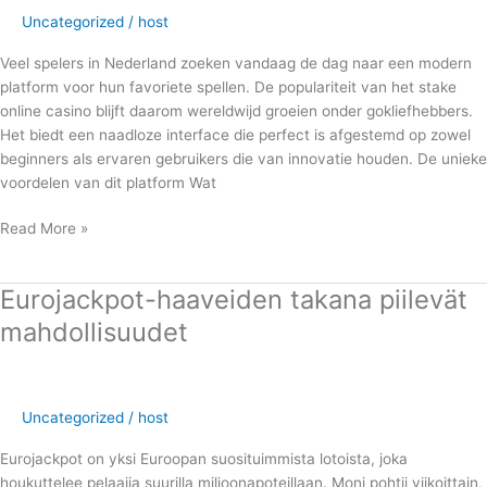
Stake
Uncategorized
/
host
Casino
Veel spelers in Nederland zoeken vandaag de dag naar een modern
Ervaring
platform voor hun favoriete spellen. De populariteit van het stake
online casino blijft daarom wereldwijd groeien onder gokliefhebbers.
Het biedt een naadloze interface die perfect is afgestemd op zowel
beginners als ervaren gebruikers die van innovatie houden. De unieke
voordelen van dit platform Wat
Read More »
Eurojackpot-haaveiden takana piilevät
Eurojackpot-
haaveiden
mahdollisuudet
takana
piilevät
mahdollisuudet
Uncategorized
/
host
Eurojackpot on yksi Euroopan suosituimmista lotoista, joka
houkuttelee pelaajia suurilla miljoonapoteillaan. Moni pohtii viikoittain,