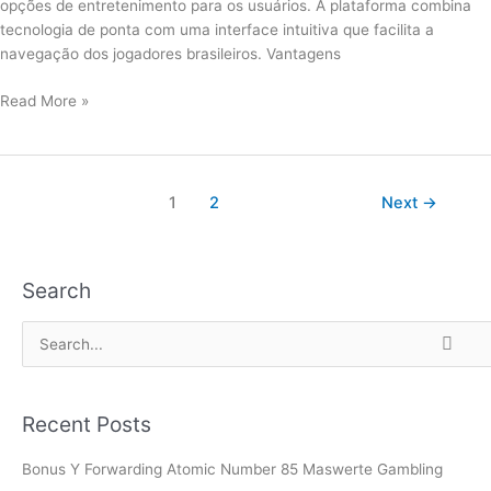
opções de entretenimento para os usuários. A plataforma combina
tecnologia de ponta com uma interface intuitiva que facilita a
navegação dos jogadores brasileiros. Vantagens
Read More »
1
2
Next
→
Search
S
e
a
Recent Posts
r
c
Bonus Y Forwarding Atomic Number 85 Maswerte Gambling