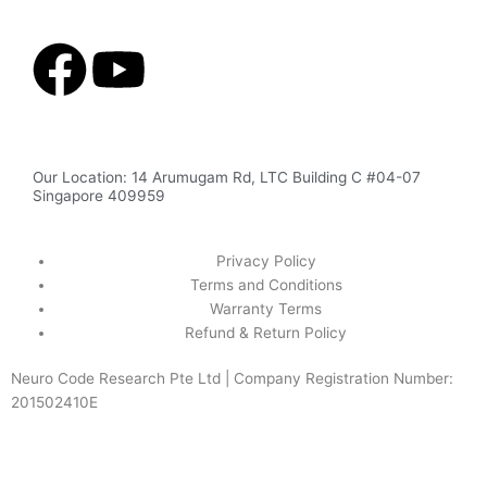
F
Y
a
o
c
u
Our Location: 14 Arumugam Rd, LTC Building C #04-07
Singapore 409959
e
t
Privacy Policy
b
u
Terms and Conditions
Warranty Terms
o
b
Refund & Return Policy
o
e
Neuro Code Research Pte Ltd | Company Registration Number:
201502410E
k