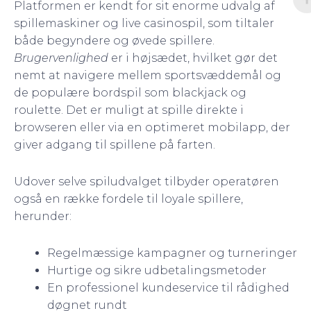
Platformen er kendt for sit enorme udvalg af
spillemaskiner og live casinospil, som tiltaler
både begyndere og øvede spillere.
Brugervenlighed
er i højsædet, hvilket gør det
nemt at navigere mellem sportsvæddemål og
de populære bordspil som blackjack og
roulette. Det er muligt at spille direkte i
browseren eller via en optimeret mobilapp, der
giver adgang til spillene på farten.
Udover selve spiludvalget tilbyder operatøren
også en række fordele til loyale spillere,
herunder:
Regelmæssige kampagner og turneringer
Hurtige og sikre udbetalingsmetoder
En professionel kundeservice til rådighed
døgnet rundt