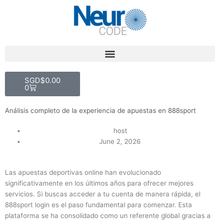
Skip
to
content
Cart
SGD$
0.00
0
Análisis completo de la experiencia de apuestas en 888sport
host
June 2, 2026
Las apuestas deportivas online han evolucionado
significativamente en los últimos años para ofrecer mejores
servicios. Si buscas acceder a tu cuenta de manera rápida, el
888sport login
es el paso fundamental para comenzar. Esta
plataforma se ha consolidado como un referente global gracias a