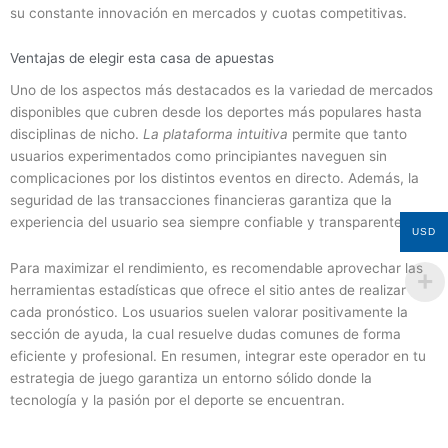
su constante innovación en mercados y cuotas competitivas.
Ventajas de elegir esta casa de apuestas
Uno de los aspectos más destacados es la variedad de mercados
disponibles que cubren desde los deportes más populares hasta
disciplinas de nicho.
La plataforma intuitiva
permite que tanto
usuarios experimentados como principiantes naveguen sin
complicaciones por los distintos eventos en directo. Además, la
seguridad de las transacciones financieras garantiza que la
experiencia del usuario sea siempre confiable y transparente.
USD
Para maximizar el rendimiento, es recomendable aprovechar las
herramientas estadísticas que ofrece el sitio antes de realizar
cada pronóstico. Los usuarios suelen valorar positivamente la
sección de ayuda, la cual resuelve dudas comunes de forma
eficiente y profesional. En resumen, integrar este operador en tu
estrategia de juego garantiza un entorno sólido donde la
tecnología y la pasión por el deporte se encuentran.