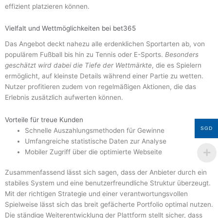
effizient platzieren können.
Vielfalt und Wettmöglichkeiten bei bet365
Das Angebot deckt nahezu alle erdenklichen Sportarten ab, von
populärem Fußball bis hin zu Tennis oder E-Sports.
Besonders
geschätzt wird dabei die Tiefe der Wettmärkte
, die es Spielern
ermöglicht, auf kleinste Details während einer Partie zu wetten.
Nutzer profitieren zudem von regelmäßigen Aktionen, die das
Erlebnis zusätzlich aufwerten können.
Vorteile für treue Kunden
SGD
Schnelle Auszahlungsmethoden für Gewinne
Umfangreiche statistische Daten zur Analyse
Mobiler Zugriff über die optimierte Webseite
Zusammenfassend lässt sich sagen, dass der Anbieter durch ein
stabiles System und eine benutzerfreundliche Struktur überzeugt.
Mit der richtigen Strategie und einer verantwortungsvollen
Spielweise lässt sich das breit gefächerte Portfolio optimal nutzen.
Die ständige Weiterentwicklung der Plattform stellt sicher, dass