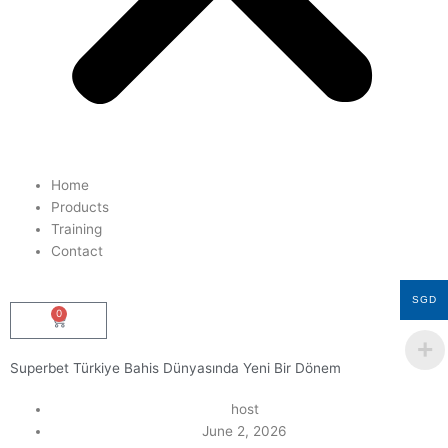
Home
Products
Training
Contact
SGD
0
Cart
Superbet Türkiye Bahis Dünyasında Yeni Bir Dönem
host
June 2, 2026