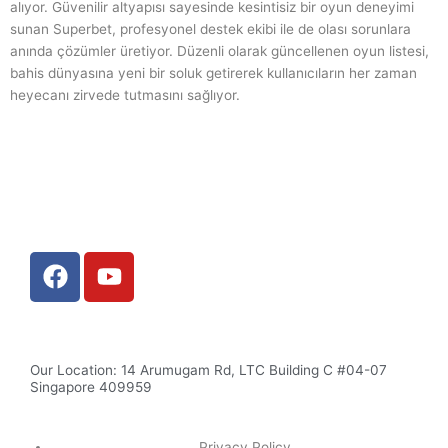
alıyor. Güvenilir altyapısı sayesinde kesintisiz bir oyun deneyimi
sunan Superbet, profesyonel destek ekibi ile de olası sorunlara
anında çözümler üretiyor. Düzenli olarak güncellenen oyun listesi,
bahis dünyasına yeni bir soluk getirerek kullanıcıların her zaman
heyecanı zirvede tutmasını sağlıyor.
F
Y
a
o
c
u
e
t
b
u
Our Location: 14 Arumugam Rd, LTC Building C #04-07
o
b
Singapore 409959
o
e
k
Privacy Policy